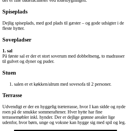
der er fine badefaciliteter ved toiletbygningen.
Spiseplads
Dejlig spiseplads, med god plads til gæster – og gode udsigter i de
fleste hytter.
Sovepladser
1. sal
På første sal er der et stort soverum med dobbeltseng, to madrasser
til gulvet og dyner og puder.
Stuen
salen er et køkken/alrum med sovesofa til 2 personer.
Terrasse
Udvendigt er der en hyggelig træterrasse, hvor I kan sidde og nyde
roen på de smukke sommeraftener. Hver hytte har fine
terrassemøbler inkl. hynder. Der er dejlige grønne arealer lige
udenfor, hvor børn, unge og voksne kan hygge sig med spil og leg.