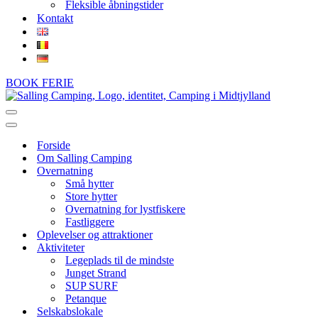
Fleksible åbningstider
Kontakt
BOOK FERIE
Navigation
menu
Navigation
menu
Forside
Om Salling Camping
Overnatning
Små hytter
Store hytter
Overnatning for lystfiskere
Fastliggere
Oplevelser og attraktioner
Aktiviteter
Legeplads til de mindste
Junget Strand
SUP SURF
Petanque
Selskabslokale