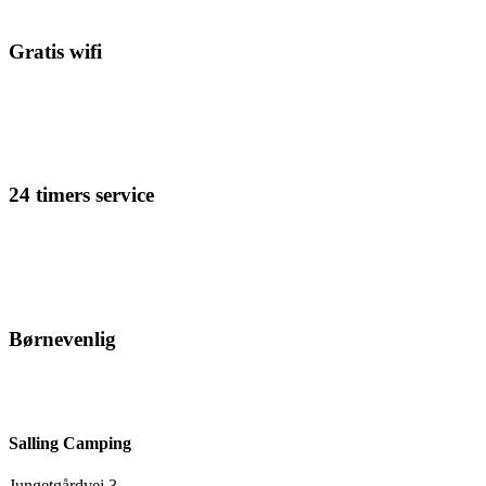
Gratis wifi
Få gratis adgang til WiFi
24 timers service
Du kan altid fange lejrchefen hvis du har brug for hjælp.
Børnevenlig
Stor legeplads med flere legeredskaber. Petanque, boldbane,
bordtennis, mooncars og hoppepude.
Salling Camping
Jungetgårdvej 3