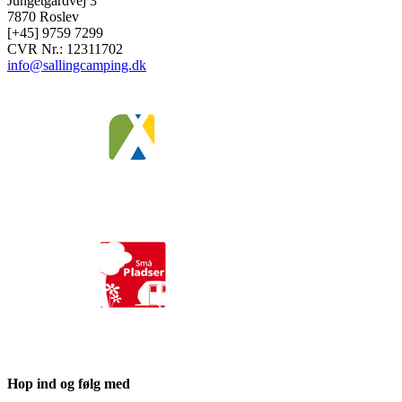
Jungetgårdvej 3
7870 Roslev
[+45] 9759 7299
CVR Nr.: 12311702
info@sallingcamping.dk
Hop ind og følg med