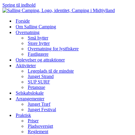
Spring til indhold
Forside
Om Salling Camping
Overnatning
Små hytter
Store hytter
Overnatning for lystfiskere
Fastliggere
Oplevelser og attraktioner
Aktiviteter
Legeplads til de mindste
Junget Strand
SUP SURF
Petanque
Selskabslokale
Arrangementer
Junget Træf
Junget Festival
Praktisk
Priser
Pladsoversigt
Reglement