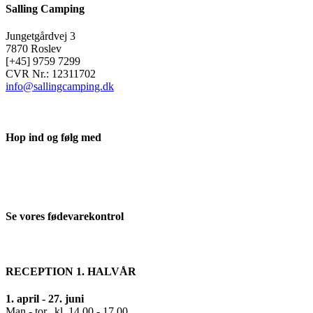
Salling Camping
Jungetgårdvej 3
7870 Roslev
[+45] 9759 7299
CVR Nr.: 12311702
info@sallingcamping.dk
Hop ind og følg med
Se vores fødevarekontrol
RECEPTION 1. HALVÅR
1. april - 27. juni
Man.- tor. kl. 14.00 - 17.00