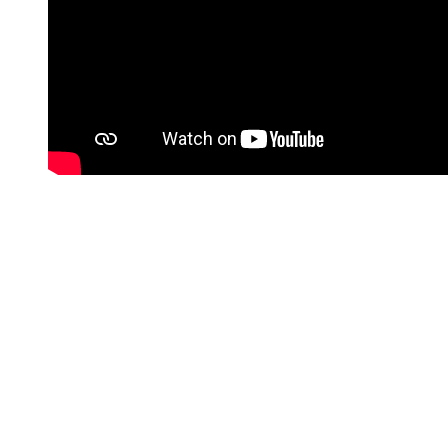
KAMPEREN IN EEN PRACHTIGE NATUURGEBIED
Gratis wifi
U heeft toegang tot WiFi.